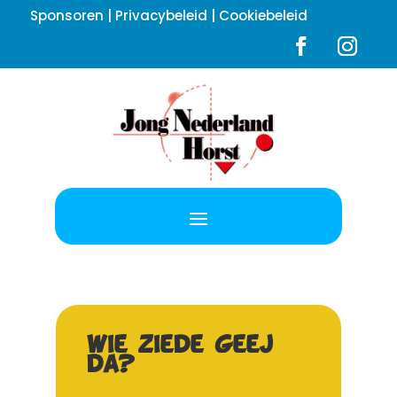
Sponsoren
|
Privacybeleid
|
Cookiebeleid
Wie ziede geej
da?