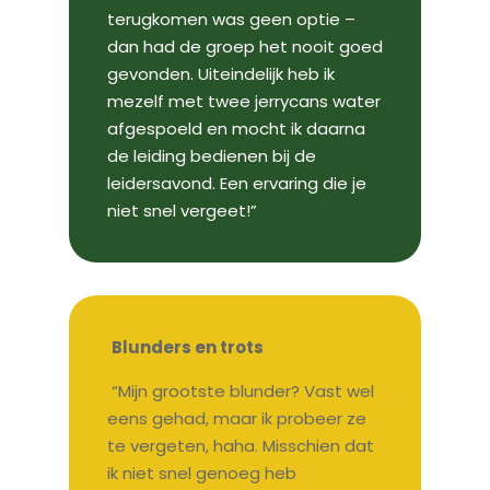
terugkomen was geen optie –
dan had de groep het nooit goed
gevonden. Uiteindelijk heb ik
mezelf met twee jerrycans water
afgespoeld en mocht ik daarna
de leiding bedienen bij de
leidersavond. Een ervaring die je
niet snel vergeet!”
Blunders en trots
“Mijn grootste blunder? Vast wel
eens gehad, maar ik probeer ze
te vergeten, haha. Misschien dat
ik niet snel genoeg heb