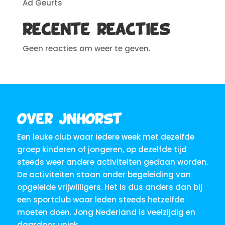
Ad Geurts
Recente reacties
Geen reacties om weer te geven.
Over JNHorst
Een leuke club waar iedere week met dezelfde
groep kinderen of jongeren, op dezelfde tijd
steeds weer andere activiteiten gedaan worden.
De activiteiten staan onder begeleiding van
opgeleide vrijwilligers. Het is dus anders dan bij
een sportclub waar leden steeds hetzelfde
moeten doen. Jong Nederland is veelzijdig en
daardoor uniek.