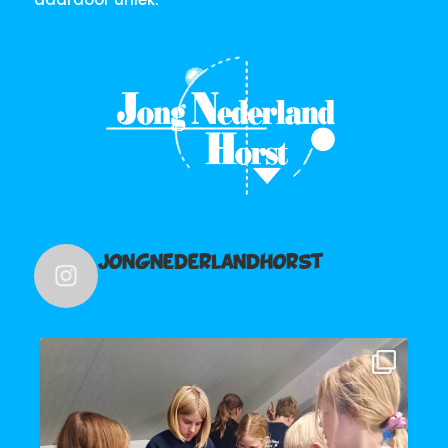
jongnederlandhorst
241
De Schravelvotte hebben vanavond een
...